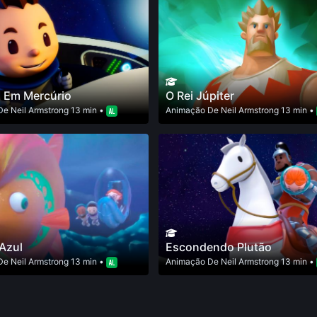
 Em Mercúrio
O Rei Júpiter
De
Neil Armstrong
13 min •
Animação
De
Neil Armstrong
13 min •
Azul
Escondendo Plutão
De
Neil Armstrong
13 min •
Animação
De
Neil Armstrong
13 min •