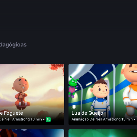
edagógicas
e Foguete
Lua de Queijo
De
Neil Armstrong
13 min •
Animação
De
Neil Armstrong
13 min •